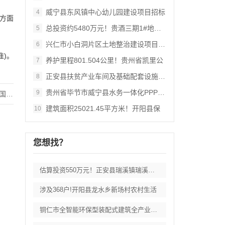
威宁县东风镇中心幼儿园建设项目招标
4
方面
总投资约5480万元！贵酒三期1#地块土
5
兴仁市小白洞片区土地整治建设项目设计、施
6
准)。
养护里程801.504公里！贵州省凯里公
7
正安县扶贫产业车间及基础配套设施项目(监
8
贵州省毕节市威宁县水务一体化PPP建设项
9
道区
建筑面积25021.45平方米！开阳县保
10
您想找？
估算投资550万元！正安县瑞溪镇瑞溪居人
涉及368户!开阳县龙水乡新场村农村生活
铜仁市全智能环保型装配式建筑全产业链项目