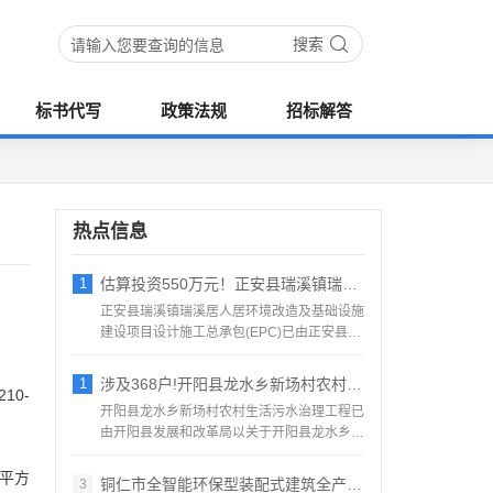
搜索
标书代写
政策法规
招标解答
热点信息
1
估算投资550万元！正安县瑞溪镇瑞溪居人
正安县瑞溪镇瑞溪居人居环境改造及基础设施
建设项目设计施工总承包(EPC)已由正安县发
展和改革局以贵州...
1
涉及368户!开阳县龙水乡新场村农村生活
0-
开阳县龙水乡新场村农村生活污水治理工程已
由开阳县发展和改革局以关于开阳县龙水乡新
场村农村生活污水治理...
0平方
铜仁市全智能环保型装配式建筑全产业链项目
3