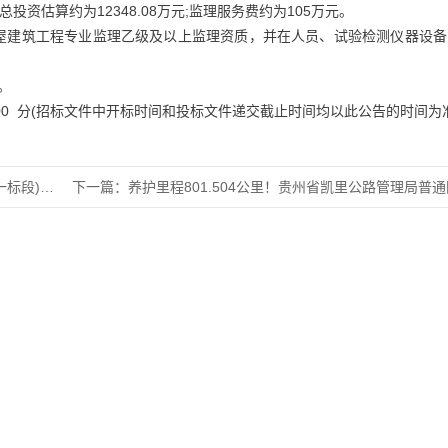
投资估算约为12348.08万元;监理服务费约为105万元。
屋建筑工程专业监理乙级及以上监理资质，并在人员、试验检测仪器设备
起。
10 时 00 分(招标文件中开标时间和投标文件递交截止时间均以此公告的时间为
勘察招标
下一篇：
养护里程801.504公里！贵州省凯里公路管理局普通国省